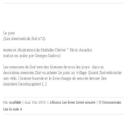
Le pain
{Les aventures de Zoé n°2}
textes et illustrations de Mathilde Chèvre * Nour Azuelos
traduit en arabe par Georges Daaboul
Les aventures de Zoé sont des histoires de tous les jours : dans sa
deuxième aventure, Zoé va acheter Le pain au village. Quand Zoé enfourche
son vélo, l’histoire bascule et le livre change de sens de lecture. Des
monstres l’accompagnent […]
Par
mathilide
|
mai 31st, 2016
|
Albums
,
Les livres
,
Livres sonores
|
0 Commentaire
Lire la suite