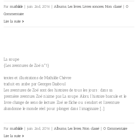
Par
mathilide
|
juin 2nd, 2016
|
Albums
,
Les livres
,
Livres sonores
,
Non classé
|
0
Commentaire
Lire la suite
La soupe
{Les aventures de Zoé n°1}
textes et illustrations de Mathilde Chèvre
traduit en arabe par Georges Daaboul
Les aventures de Zoé sont des histoires de tous les jours : dans sa
première aventure, Zoé n’aime pas La soupe. Alors, l’histoire bascule et le
livre change de sens de lecture. Zoé se fâche ou s’endort et l’aventure
abandonne le monde réel pour plonger dans l’imaginaire […]
Par
mathilide
|
juin 2nd, 2016
|
Albums
,
Les livres
,
Non classé
|
0 Commentaire
Lire la suite