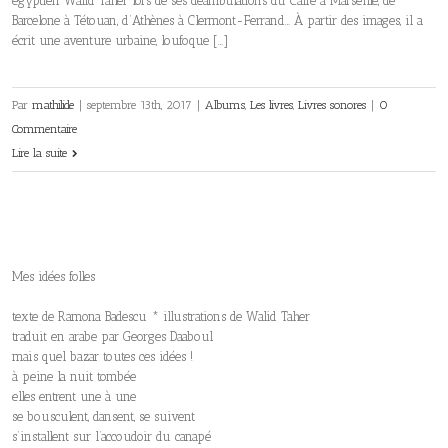
égyptien Walid Taher lors de ses déambulations du Caire à Marseille, de
Barcelone à Tétouan, d’Athènes à Clermont-Ferrand… À partir des images, il a
écrit une aventure urbaine, loufoque […]
Par
mathilide
|
septembre 13th, 2017
|
Albums
,
Les livres
,
Livres sonores
|
0
Commentaire
Lire la suite
Mes idées folles
texte de Ramona Badescu * illustrations de Walid Taher
traduit en arabe par Georges Daaboul
mais quel bazar toutes ces idées !
à peine la nuit tombée
elles entrent une à une
se bousculent, dansent, se suivent
s’installent sur l’accoudoir du canapé