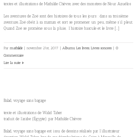
textes et illustrations de Mathilde Chèvre, avec des monstres de Nour Azuélos
Les aventures de Zoë sont des histoires de tous les jours : dans sa troisième
aventure, Zoë obéit à sa maman et sort se promener un peu, même s’il pleut.
Quand Zoë se promène sous la pluie, l’histoire bascule et le livre […]
Par
mathilide
|
novembre 21st, 2017
|
Albums
,
Les livres
,
Livres sonores
|
0
Commentaire
Lire la suite
Balad, voyage sans bagage
texte et illustrations de Walid Taher
traduit de l’arabe (Égypte) par Mathilde Chèvre
Balad, voyage sans bagage est issu de dessins réalisés par l’illustrateur