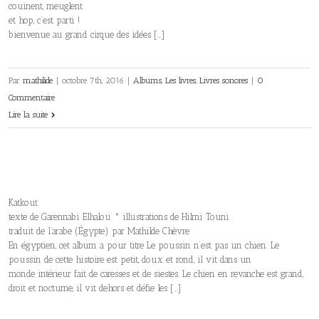
couinent, meuglent
et hop, c’est parti !
bienvenue au grand cirque des idées […]
Par
mathilide
|
octobre 7th, 2016
|
Albums
,
Les livres
,
Livres sonores
|
0
Commentaire
Lire la suite
Katkout
texte de Garennabi Elhalou * illustrations de Hilmi Touni
traduit de l’arabe (Égypte) par Mathilde Chèvre
En égyptien, cet album a pour titre Le poussin n’est pas un chien. Le
poussin de cette histoire est petit, doux et rond, il vit dans un
monde intérieur fait de caresses et de siestes. Le chien en revanche est grand,
droit et nocturne, il vit dehors et défie les […]