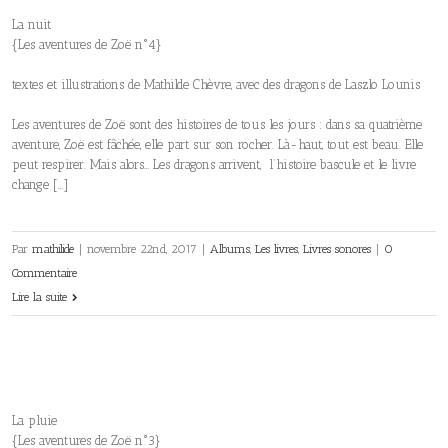
La nuit
{Les aventures de Zoë n°4}
textes et illustrations de Mathilde Chèvre, avec des dragons de Laszlo Lounis
Les aventures de Zoë sont des histoires de tous les jours : dans sa quatrième
aventure, Zoë est fâchée, elle part sur son rocher. Là-haut, tout est beau. Elle
peut respirer. Mais alors… Les dragons arrivent, l’histoire bascule et le livre
change […]
Par
mathilide
|
novembre 22nd, 2017
|
Albums
,
Les livres
,
Livres sonores
|
0
Commentaire
Lire la suite
La pluie
{Les aventures de Zoë n°3}