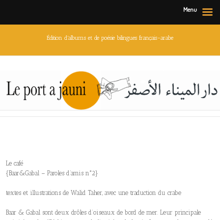
Menu
Édition d'albums et de poésie bilingues français-arabe
Le café
{Baar&Gabal – Paroles d’amis n°2}
textes et illustrations de Walid Taher, avec une traduction du crabe
Baar & Gabal sont deux drôles d’oiseaux de bord de mer. Leur principale