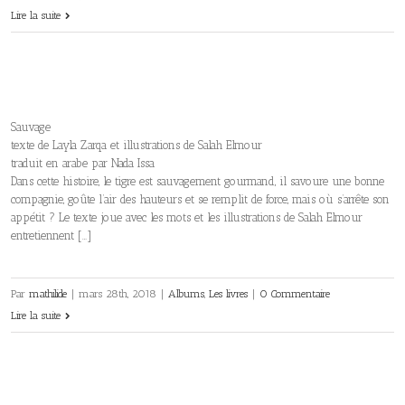
Lire la suite
Sauvage
texte de Layla Zarqa et illustrations de Salah Elmour
traduit en arabe par Nada Issa
Dans cette histoire, le tigre est sauvagement gourmand, il savoure une bonne
compagnie, goûte l’air des hauteurs et se remplit de force, mais où s’arrête son
appétit ? Le texte joue avec les mots et les illustrations de Salah Elmour
entretiennent […]
Par
mathilide
|
mars 28th, 2018
|
Albums
,
Les livres
|
0 Commentaire
Lire la suite