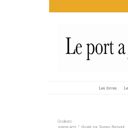
Les livres
Le
Couleurs
poème écrit * illustré par Zeynep Perinçek,