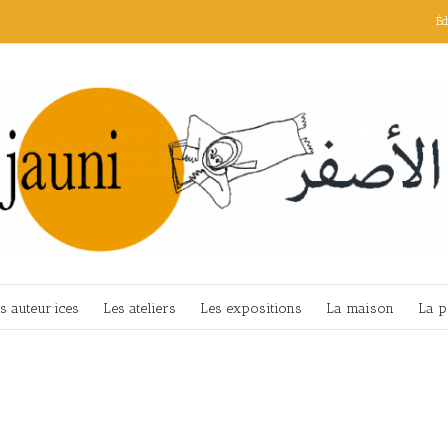
Éd
s auteur·ices
Les ateliers
Les expositions
La maison
La p