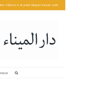
ition d'albums et de poésie bilingues français-arabe
resse