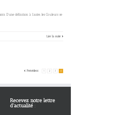
s. D’une définition à l’autre, les Couleurs se
Lire la suite
Précédent
1
2
3
4
Recevez notre lettre
d'actualité
: