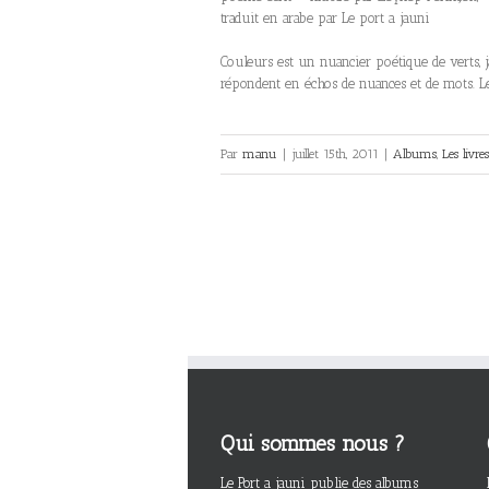
traduit en arabe par Le port a jauni
Couleurs est un nuancier poétique de verts, ja
répondent en échos de nuances et de mots. Le 
Par
manu
|
juillet 15th, 2011
|
Albums
,
Les livres
Qui sommes nous ?
Le Port a jauni publie des albums