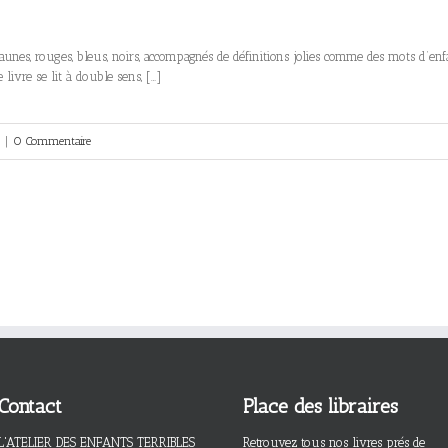
unes, rouges, bleus, noirs, accompagnés de définitions jolies comme des mots d’enfant
livre se lit à double sens, […]
|
0 Commentaire
Contact
Place des libraires
L'ATELIER DES ENFANTS TERRIBLES
Retrouvez tous nos livres prés de