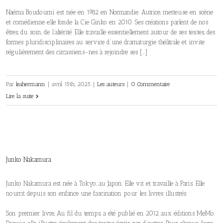
Naéma Boudoumi est née en 1982 en Normandie. Autrice, metteuse en scène
et comédienne elle fonde la Cie Ginko en 2010. Ses créations parlent de nos
êtres, du soin, de l’altérité. Elle travaille essentiellement autour de ses textes, des
formes pluridisciplinaires au service d’une dramaturgie théâtrale et invite
régulièrement des circassiens-nes à rejoindre ses […]
Par
leahermann
|
avril 15th, 2025
|
Les auteurs
|
0 Commentaire
Lire la suite
Junko Nakamura
Junko Nakamura est née à Tokyo, au Japon. Elle vit et travaille à Paris. Elle
nourrit depuis son enfance une fascination pour les livres illustrés.
Son premier livre, Au fil du temps, a été publié en 2012 aux éditions MeMo.