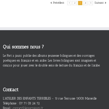
Précédent
Suivant
1
2
3
4
5
Qui sommes nous ?
Le Port a jauni publie des albums jeunesse bilingues et des ouvrages
poétiques en français et en arabe. Les livres bilingues sont imaginés et
conçus pour jouer avec le double sens de lecture du français et de l’arabe.
Contact
L'ATELIER DES ENFANTS TERRIBLES - 13 rue Terrusse 13005 Marseille
Téléphone : 07 71 05 24 72
Email :
contact@leportajauni.fr