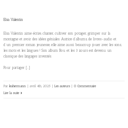
Elsa Valentin
Elsa Valentin aime écrire, chanter, cultiver son potager, grimper sur la
montagne et avoir des idées géniales. Autrice d’albums, de livres-audio et
d’un premier roman jeunesse, elle aime aussi beaucoup jouer avec les sons,
les mots et les langues ! Son album Bou et les 3 zours est devenu un
classique des langages inventés.
Pour partager […]
Par
leahermann
|
avril 4th, 2025
|
Les auteurs
|
0 Commentaire
Lire la suite