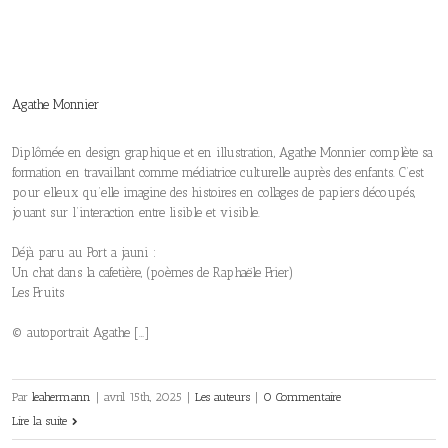
Agathe Monnier
Diplômée en design graphique et en illustration, Agathe Monnier complète sa
formation en travaillant comme médiatrice culturelle auprès des enfants. C’est
pour elleux qu’elle imagine des histoires en collages de papiers découpés,
jouant sur l’interaction entre lisible et visible.
Déjà paru au Port a jauni :
Un chat dans la cafetière, (poèmes de Raphaële Frier)
Les Fruits
© autoportrait Agathe […]
Par
leahermann
|
avril 15th, 2025
|
Les auteurs
|
0 Commentaire
Lire la suite