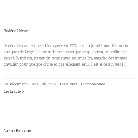
Frédéric Hainaut
Frédéric Hainaut est né à Montegnée en 1972, il vit à Jupille-sur-Meuse, tout,
tout près de Liège. Il aime se laisser porter par ce qui vient, accueillir des
gens à la maison, passer du temps avec ses amis, lire, regarder des images,
travailler pour quelque chose et pas tellement seul. C’est le dessin très […]
Par
leahermann
|
avril 15th, 2025
|
Les auteurs
|
0 Commentaire
Lire la suite
Naéma Boudoumi