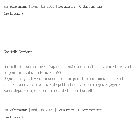
Par
leahermann
|
avril 11th, 2025
|
Les auteurs
|
0 Commentaire
Lire la suite
Gabriella Corcione
Gabriella Corcione est née à Naples en 1962, où elle a étudié l’architecture avant
de poser ses valises à Paris en 1993.
Depuis, elle y cultive un monde intérieur peuplé de créatures farfelues et
tendres, d’animaux rêveurs et de petits êtres à la fois étranges et joyeux.
Portée depuis toujours par l’amour de l’illustration, elle […]
Par
leahermann
|
avril 7th, 2025
|
Les auteurs
|
0 Commentaire
Lire la suite