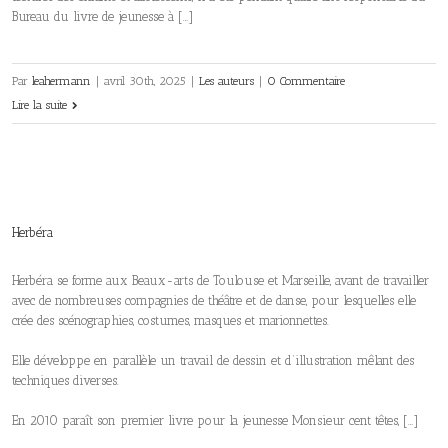
Bureau du livre de jeunesse à […]
Par
leahermann
|
avril 30th, 2025
|
Les auteurs
|
0 Commentaire
Lire la suite
Herbéra
Herbéra se forme aux Beaux-arts de Toulouse et Marseille, avant de travailler
avec de nombreuses compagnies de théâtre et de danse, pour lesquelles elle
crée des scénographies, costumes, masques et marionnettes.
Elle développe en parallèle un travail de dessin et d’illustration mêlant des
techniques diverses.
En 2010 paraît son premier livre pour la jeunesse Monsieur cent têtes, […]