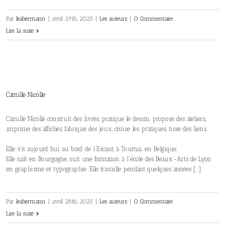
Par
leahermann
|
avril 29th, 2025
|
Les auteurs
|
0 Commentaire
Lire la suite
Camille Nicolle
Camille Nicolle construit des livres, pratique le dessin, propose des ateliers,
imprime des affiches, fabrique des jeux, croise les pratiques, tisse des liens.
Elle vit aujourd’hui au bord de l’Escaut, à Tournai, en Belgique.
Elle naît en Bourgogne, suit une formation à l’école des Beaux-Arts de Lyon
en graphisme et typographie. Elle travaille pendant quelques années […]
Par
leahermann
|
avril 28th, 2025
|
Les auteurs
|
0 Commentaire
Lire la suite