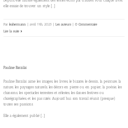
Depuis, elle illustre également des textes écrits par d’autres. Pour chaque livre,
elle essaie de trouver un style […]
Par
leahermann
|
avril 11th, 2025
|
Les auteurs
|
0 Commentaire
Lire la suite
Pauline Barzilaï
Pauline Barzilaï aime les images, les livres, le bizarre, le dessin, la peinture, la
nature, les paysages naturels, les décors en pierre ou en papier, la poésie, les
chansons, les spectacles terrestres et célestes, les danses festives ou
chorégraphiées, et les pas ratés. Aujourd’hui son travail réunit (presque)
toutes ses passions.
Elle a également publié […]