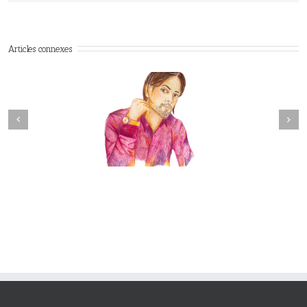
Articles connexes
Next
revious