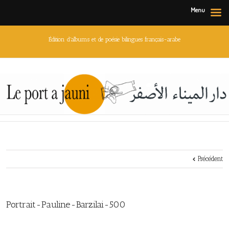
Menu
Édition d'albums et de poésie bilingues français-arabe
Précédent
Portrait-Pauline-Barzilai-500