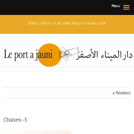
Menu
Édition d'albums et de poésie bilingues français-arabe
Précédent
Chaises-5