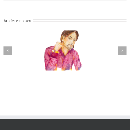
Articles connexes
Next
revious