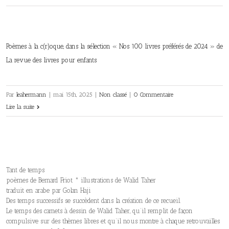
Poèmes à la c(r)oque, dans la sélection « Nos 100 livres préférés de 2024 » de
La revue des livres pour enfants
Par
leahermann
|
mai 15th, 2025
|
Non classé
|
0 Commentaire
Lire la suite
Tant de temps
poèmes de Bernard Friot * illustrations de Walid Taher
traduit en arabe par Golan Haji
Des temps successifs se succèdent dans la création de ce recueil.
Le temps des carnets à dessin de Walid Taher, qu’il remplit de façon
compulsive sur des thèmes libres et qu’il nous montre à chaque retrouvailles