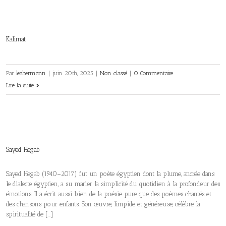
Kalimat
Par
leahermann
|
juin 20th, 2025
|
Non classé
|
0 Commentaire
Lire la suite
Sayed Hegab
Sayed Hegab (1940–2017) fut un poète égyptien dont la plume, ancrée dans
le dialecte égyptien, a su marier la simplicité du quotidien à la profondeur des
émotions. Il a écrit aussi bien de la poésie pure que des poèmes chantés et
des chansons pour enfants. Son œuvre, limpide et généreuse, célèbre la
spiritualité de […]