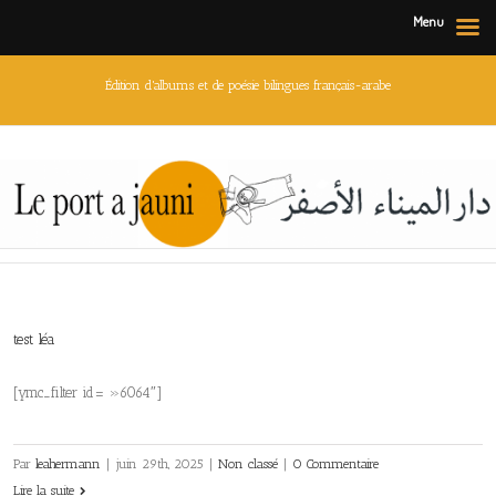
Menu
Édition d'albums et de poésie bilingues français-arabe
test léa
[ymc_filter id= »6064″]
Par
leahermann
|
juin 29th, 2025
|
Non classé
|
0 Commentaire
Lire la suite