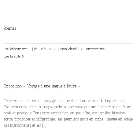
Poèmes
Par
leahermann
|
juin 28th, 2025
|
Non classé
|
0 Commentaire
Lire la suite
Exposition « Voyage d’une langue à l’autre »
Cette exposition est un voyage ludique dans l’univers de la langue arabe.
Elle permet de relier la langue arabe à une vaste culture littéraire, scientifique,
orale et poétique. Dans cette exposition, on peut lire, écouter des histoires ;
écrire, prononcer et calligraphier ses premiers mots en arabe ; mettre en scène
des marionnettes et les […]