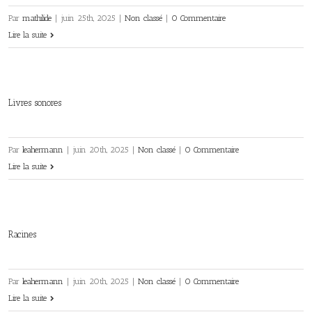
Par
mathilide
|
juin 25th, 2025
|
Non classé
|
0 Commentaire
Lire la suite
Livres sonores
Par
leahermann
|
juin 20th, 2025
|
Non classé
|
0 Commentaire
Lire la suite
Racines
Par
leahermann
|
juin 20th, 2025
|
Non classé
|
0 Commentaire
Lire la suite