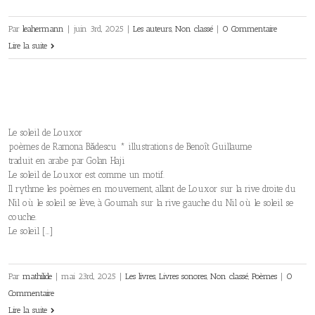
Par
leahermann
|
juin 3rd, 2025
|
Les auteurs
,
Non classé
|
0 Commentaire
Lire la suite
Le soleil de Louxor
poèmes de Ramona Bădescu * illustrations de Benoît Guillaume
traduit en arabe par Golan Haji
Le soleil de Louxor est comme un motif.
Il rythme les poèmes en mouvement, allant de Louxor sur la rive droite du
Nil où le soleil se lève, à Gournah sur la rive gauche du Nil où le soleil se
couche.
Le soleil […]
Par
mathilide
|
mai 23rd, 2025
|
Les livres
,
Livres sonores
,
Non classé
,
Poèmes
|
0
Commentaire
Lire la suite