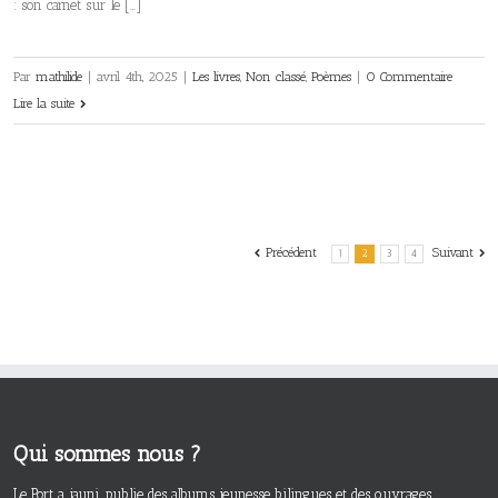
: son carnet sur le […]
Par
mathilide
|
avril 4th, 2025
|
Les livres
,
Non classé
,
Poèmes
|
0 Commentaire
Lire la suite
Précédent
Suivant
1
2
3
4
Qui sommes nous ?
Le Port a jauni publie des albums jeunesse bilingues et des ouvrages