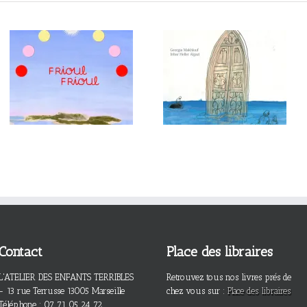
Contact
Place des libraires
L'ATELIER DES ENFANTS TERRIBLES
Retrouvez tous nos livres prés de
- 13 rue Terrusse 13005 Marseille
chez vous sur :
Place des libraires
Téléphone : 07 71 05 24 72