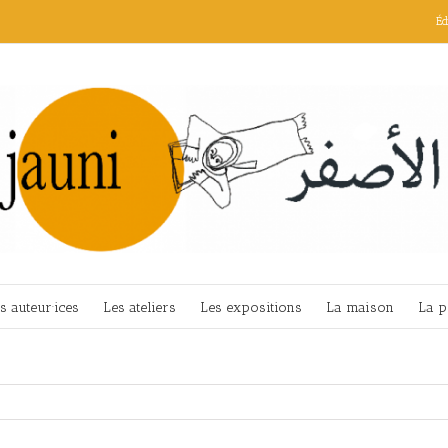
Éd
s auteur·ices
Les ateliers
Les expositions
La maison
La p