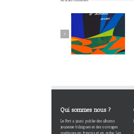
Previous
Qui sommes nous ?
Le Port a jauni publie des albums
jeunesse bilingues et des ouvrages
poétiques en français et en arabe. Les