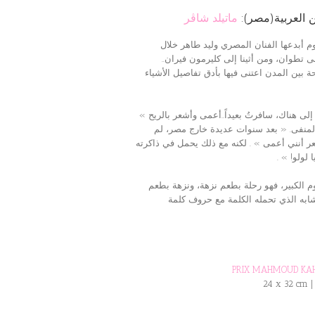
–  العربية(مصر
ماتيلد شاڨر
..ى تطوان، ومن أثينا إلى كليرمون فيران
بين المدن اعتنى فيها بأدق تفاصيل الأشياء
« ى هناك، سافرتُ بعيداً..أعمى وأشعر بالريح
لمنفى. « بعد سنوات عديدة خارج مصر، لم
عر أنني أعمى » . لكنه مع ذلك يحمل في ذاكرته
. « !و
م الكبير، فهو رحلة بطعم نزهة، ونزهة بطعم
تشابه الذي تحمله الكلمة مع حروف كلمة
PRIX MAHMOUD KAHIL, 
24 x 32 cm | 