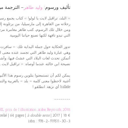
تأليف ورسوم:
وليد طاهر
الترجمة من):
البلد، تراڨيل لايت يا لولو! » كتاب يجمع رسوم أبدعها الفنان المصري وليد طاهر خلال »
رحلاته من القاهرة إلى مارسيليا، من برثلونة إل
ومن خلال تلك الرسوم، كتب طاهر مغامرة مرحة 
.التي تبدو تافهة لكنها تصنع حياتنا اليومية
تدور الحكاية حول جملة البداية تلك: « سافرت إل
وهي عبارة وليد طاهر التي تجسد عنده معنى ا
أتمكن تحدث لغات البلاد التي عشتُ فيها، وأش
نصيحة ابن خالته عندما أوصاه: » تراڨيل لايت يا لول
يمكن لكم أن تستمعتوا بتلوين رسوم هذا الألبو
أغنية. لاحظوا معنى كلمة « بلد » بالعربية وال
! أي نزهة. انطلقو ballade
________
prix de l’illustration arabe, Beyrouth, 2018
relié | 64 pages |
à double sens
| 2017 | 18 €
isbn : 978-2-919511-30-3