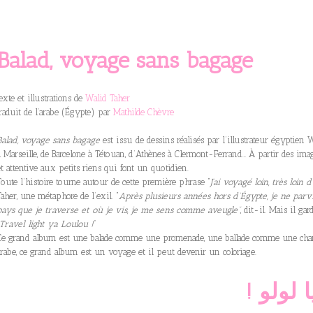
Balad, voyage sans bagage
texte et illustrations de
Walid Taher
traduit de l’arabe (Égypte) par
Mathilde Chè
vre
Balad, voyage sans bagage
est issu de dessins réalisés par l’illustrateur égyptie
à Marseille, de Barcelone à Tétouan, d’Athènes à Clermont-Ferrand… À partir des ima
et attentive aux petits riens qui font un quotidien.
Toute l’histoire tourne autour de cette première phrase “
J’ai voyagé loin, très loin d
Taher, une métaphore de l’exil. “
Après plusieurs années hors d’Égypte, je ne parvi
pays que je traverse et où je vis, je me sens comme aveugle”
, dit-il. Mais il ga
Travel light ya Loulou !
”
Ce grand album est une balade comme une promenade, une ballade comme une ch
arabe, ce grand album est un voyage et il peut devenir un coloriage.
! لولو