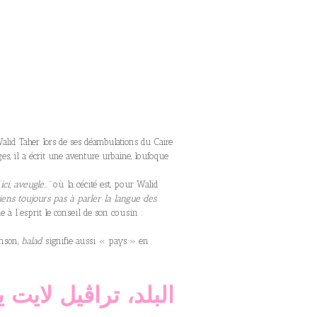
n Walid Taher lors de ses déambulations du Caire
ges, il a écrit une aventure urbaine, loufoque
’ici, aveugle…”
où la cécité est, pour Walid
ens toujours pas à parler la langue des
rde à l’esprit le conseil de son cousin :
anson,
balad
signifie aussi « pays » en
البلد، تراڨيل لايت يا 