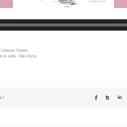
 Catherine Vincent
ure en arabe : Hala Omran
u !