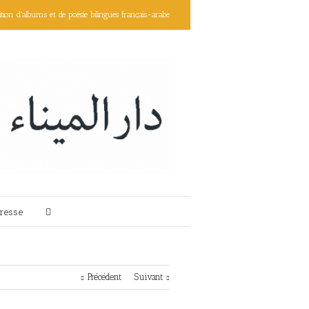
ition d'albums et de poésie bilingues français-arabe
resse
Précédent
Suivant