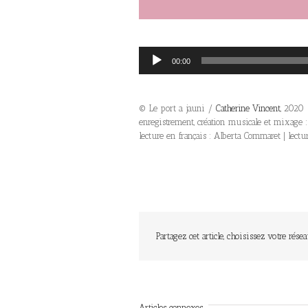
Lecteur
00:00
audio
© Le port a jauni /
Catherine Vincent
, 2020
enregistrement, création musicale et mixage :
lecture en français : Alberta Commaret | lect
Partagez cet article, choisissez votre résea
Articles connexes