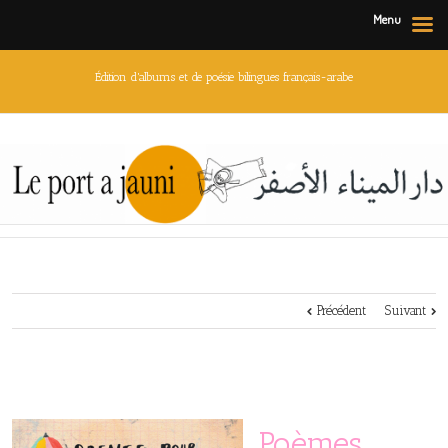
Menu
Édition d'albums et de poésie bilingues français-arabe
Précédent
Suivant
Poèmes