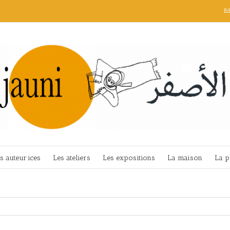
Éd
s auteur·ices
Les ateliers
Les expositions
La maison
La p