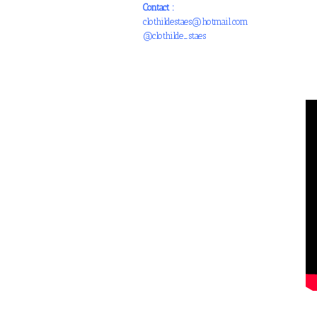
Contact :
clothildestaes@hotmail.com
@clothilde_staes