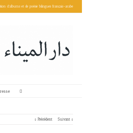
ition d'albums et de poésie bilingues français-arabe
resse
Précédent
Suivant