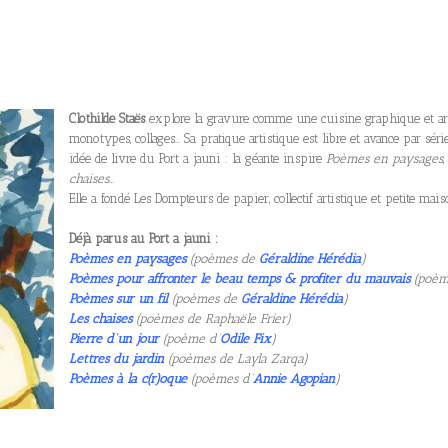
Clothilde Staës
explore la gravure comme une cuisine graphique et arti
monotypes, collages… Sa pratique artistique est libre et avance par série
idée de livre du Port a jauni : la géante inspire
Poèmes en paysages
chaises
…
Elle a fondé Les Dompteurs de papier, collectif artistique et petite mai
Déjà parus au Port a jauni :
Poèmes en paysages
(poèmes de
Géraldine Hérédia
)
Poème
s pour aff
ronter le beau temps & profiter du mauvais
(poèm
Poèmes sur un fil
(poèmes de
Géraldine Hérédia
)
Les chaises
(poèmes de Raphaële Frier)
Pierre d’un jour
(poème d’
Odile Fix
)
Lettres du jardin
(poèmes de Layla Zarqa)
Poèmes à
la c(r)oq
ue
(poèmes d’
Annie Agopian
)