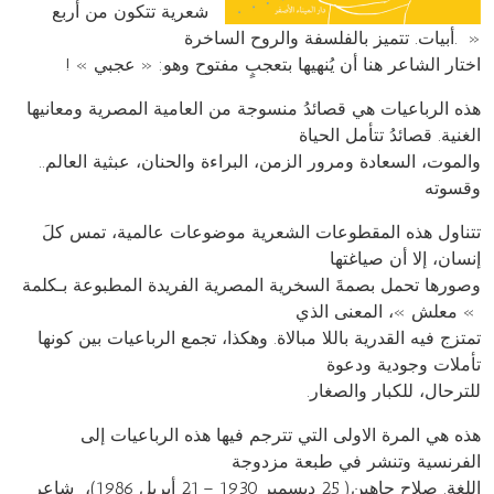
شعرية تتكون من أربع
أبيات. تتميز بالفلسفة والروح الساخرة. »
! « اختار الشاعر هنا أن يُنهيها بتعجبٍ مفتوح وهو: « عجبي
هذه الرباعيات هي قصائدُ منسوجة من العامية المصرية ومعانيها
الغنية. قصائدُ تتأمل الحياة
..والموت، السعادة ومرور الزمن، البراءة والحنان، عبثية العالم
وقسوته
تتناول هذه المقطوعات الشعرية موضوعات عالمية، تمس كلَ
إنسان، إلا أن صياغتها
وصورها تحمل بصمةَ السخرية المصرية الفريدة المطبوعة بـكلمة
» معلش »، المعنى الذي
تمتزج فيه القدرية باللا مبالاة. وهكذا، تجمع الرباعيات بين كونها
تأملات وجودية ودعوة
.للترحال، للكبار والصغار
هذه هي المرة الاولى التي تترجم فيها هذه الرباعيات إلى
الفرنسية وتنشر في طبعة مزدوجة
اللغة. صلاح چاهين( 25 ديسمبر 1930 – 21 أبريل 1986)، شاعر