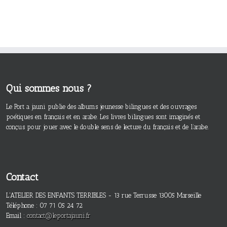
Qui sommes nous ?
Le Port a jauni publie des albums jeunesse bilingues et des ouvrages
poétiques en français et en arabe. Les livres bilingues sont imaginés et
conçus pour jouer avec le double sens de lecture du français et de l’arabe.
Contact
L'ATELIER DES ENFANTS TERRIBLES - 13 rue Terrusse 13005 Marseille
Téléphone : 07 71 05 24 72
Email :
contact@leportajauni.fr