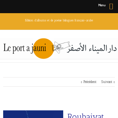
Menu
Édition d'albums et de poésie bilingues français-arabe
Précédent
Suivant
Roubaiyat,