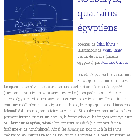
quatrains
égyptiens
poèmes de
Salah Jahine
*
illustrations de
Walid Taher
traduit de l’arabe (dialecte
égyptien) par
Mathilde Chèvre
Les
Roubayiat
sont des quatrains.
Philosophiques, humoristiques,
ludiques, ils s’achèvent toujours par une exclamation déconcertée ‘
agabî
!
(que l’on a traduite par « bizarre, bizarre ! »). Les poèmes sont écrits en
dialecte égyptien et jouent avec la truculence de cette langue. Ces quatrains
sont une méditation sur la vie, la mort, la joie, le temps qui passe, l’innocence,
l’absurdité du monde, son origine, sa cruauté… Si les thèmes sont universels et
peuvent interpeller tout un chacun, la formulation et les images sont typiques
de l’humour égyptien, teinté d’un constant
maalich
(un concept fait de
fatalisme et de nonchalance). Ainsi les
Roubayiat
sont tout à la fois une
méditation existentialiste et une invitation au voyage qui peut emporter les