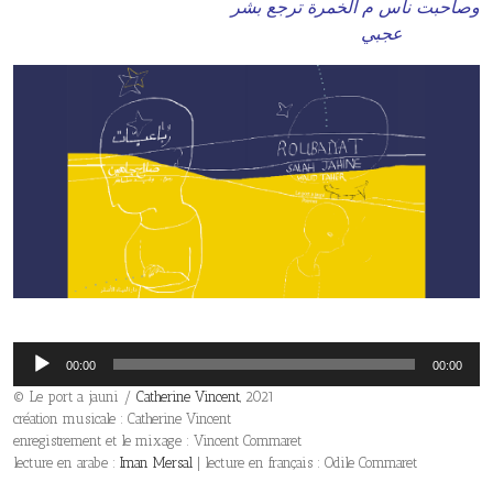
وصاحبت ناس م الخمرة ترجع بشر
عجبي
Lecteur
00:00
00:00
audio
© Le port a jauni /
Catherine Vincent
, 2021
création musicale : Catherine Vincent
enregistrement et le mixage : Vincent Commaret
lecture en arabe :
Iman Mersal
| lecture en français : Odile Commaret