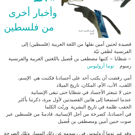
وأخبار أخرى
من فلسطين
قصيدة
لحنين أمين
نقلها من اللغة العربية (فلسطين) إلى
الفرنسية
لطفي نيّة
شظايا » كتبها مصطفى بن فُضيل باللغتين العربية والفرنسية »
رسوم :
توما أزوليوس
.أمي رفضت أن يكتب أحد على أجسادنا فكتبت هي :الإسم،
اللقب، الأب، الأم، المكان، تاريخ الميلاد
.حتى لا تتبعثر الأجساد في شظايا.حتى تبقى الإنسانية
.عندما استمعنا إلى هاتين القصيدتين لأول مرة، ذكرتنا بأكثر
الحقب ظلمة في تاريخ البشرية. ورنّت الكلما
.في أجسادنا، كصرخة من أجل الإنسانية، قادمةً من فلسطين عبر
صوت حنين أمين ومصطفى بن فُضيل
وقد عبر توما أزوليوس في رسومه عن ذلك المسار وتلك الصرخة