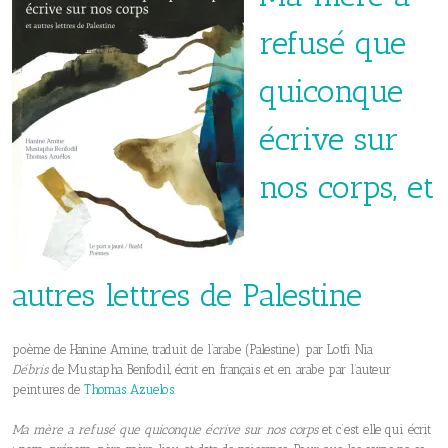
refusé que
quiconque
écrive sur
nos corps, et
autres lettres de Palestine
poème de Hanine Amine, traduit de l’arabe (Palestine) par Lotfi Nia
Débris
de Mustapha Benfodil, écrit en français et en arabe par l’auteur
peintures de
Tho
mas Azuelos
.
Ma mère a refusé que quiconque écrive sur nos corps
et c’est elle qui écrit