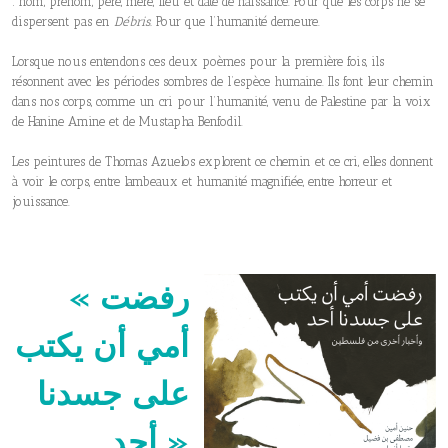
: nom, prénom, père, mère, lieu et date de naissance. Pour que les corps ne se
dispersent pas en
Débris.
Pour que l’humanité demeure.
Lorsque nous entendons ces deux poèmes pour la première fois, ils
résonnent avec les périodes sombres de l’espèce humaine. Ils font leur chemin
dans nos corps, comme un cri pour l’humanité, venu de Palestine par la voix
de Hanine Amine et de Mustapha Benfodil.
Les peintures de Thomas Azuelos explorent ce chemin et ce cri, elles donnent
à voir le corps, entre lambeaux et humanité magnifiée, entre horreur et
jouissance.
« رفضت
أمي أن يكتب
على جسدنا
أحد »