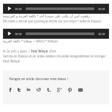
Lecteur
00:00
00:00
audio
رفضت‭ ‬أمي‭ ‬أن‭ ‬يكتب‭ ‬على‭ ‬جسدنا‭ ‬أحد‭ • ‬باللغة العربية‭ ‬و‭ ‬الفرنسية
Ma mère a refusé que quiconque écrive sur nos corps • arabe et français
Lecteur
00:00
00:00
audio
شظايا • باللغة العربية – Débris • français
© Le port a jauni /
Farid Belayat
, 2024
Lecture en français et en arabe, création musicale, enregistrement et mixage :
Farid Belayat
Partagez cet article, choisissez votre réseau !