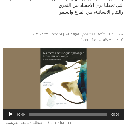
التي تجعلنا نرى الأجساد بين التمزق
.والتئام الإنسانية، بين الفزع والسمو
_________________
17 x 22 cm | broché | 24 pages |
poèmes
| août 2024 | 12 €
isbn : 978-2-494753-15-0
Lecteur
00:00
00:00
audio
شظايا • باللغة الفرنسية – Débris • français