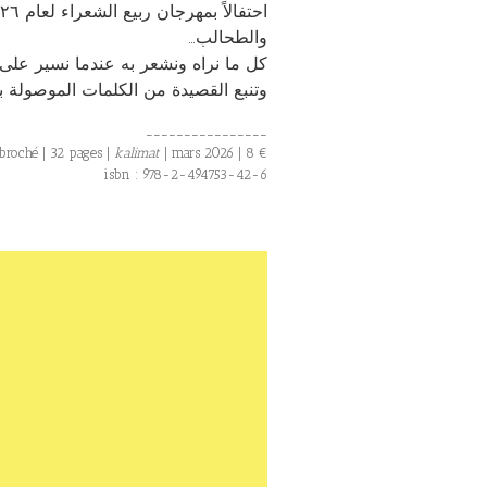
والطحالب…
 والرسومات كذلك. كل شيء هنا حسّي،
 الموصولة بخطوات هذه النزهة الهادئة.
________________
broché | 32 pages |
kalimat
| mars 2026 | 8 €
isbn : 978-2-494753-42-6