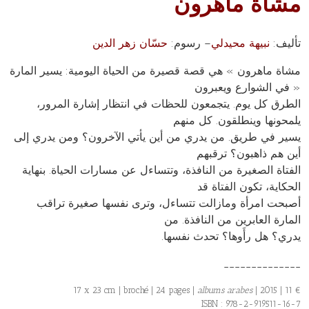
مشاة
ماهرون
تأليف:
نبيهة محيدلي
– رسوم:
حسّان زهر الدين
مشاة ماهرون » هي قصة قصيرة من الحياة اليومية: يسير المارة
في الشوارع ويعبرون »
الطرق كل يوم. يتجمعون للحظات في انتظار إشارة المرور،
يلمحونها وينطلقون. كل منهم
يسير في طريق. من يدري من أين يأتي الآخرون؟ ومن يدري إلى
أين هم ذاهبون؟ ترقبهم
الفتاة الصغيرة من النافذة، وتتساءل عن مسارات الحياة. بنهاية
الحكاية، تكون الفتاة قد
أصبحت امرأة ومازالت تتساءل، وترى نفسها صغيرة تراقب
المارة العابرين من النافذة. من
.يدري؟ هل رأَوها؟ تحدث نفسها
______________
17 x 23 cm | broché | 24 pages |
albums arabes
| 2015 | 11 €
ISBN : 978-2-919511-16-7