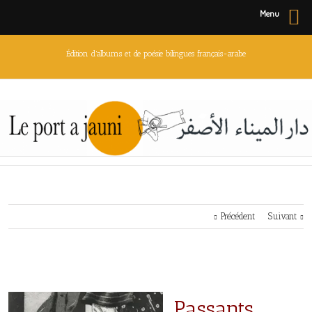
Menu
Édition d'albums et de poésie bilingues français-arabe
Précédent
Suivant
Passants