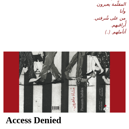
.المقلّمة يعبرون
وأنا
..من على شُرفتي
..أُراقبهم
(…) ..أتأملهم