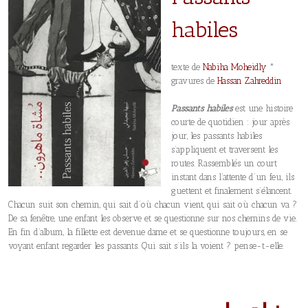
habiles
texte de
Nabiha Moheidly
*
gravures de
Hassa
n Zahreddin
Passants habiles
est une histoire
courte de quotidien : jour après
jour, les passants habiles
s’appliquent et traversent les
routes. Rassemblés un court
instant dans l’attente d’un feu, ils
guettent et finalement s’élancent.
Chacun suit son chemin, qui sait d’où chacun vient, qui sait où chacun va ?
De sa fenêtre, une enfant les observe et se questionne sur nos chemins de vie.
En fin d’album, la fillette est devenue dame et se questionne toujours, en se
voyant enfant regarder les passants. Qui sait s’ils la voient ? pense-t-elle.