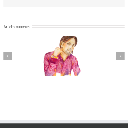
Articles connexes
Next
revious