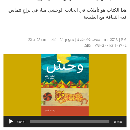
.هذا الكتاب هو تأملات في الجانب الوحشي منا، في براحٍ تتماس
فيه الثقافة مع الطبيعة
______________
22 x 22 cm | relié | 24 pages |
à double sens
| mai 2018 | 9 €
ISBN : 978-2-919511-37-2
Lecteur
00:00
00:00
audio