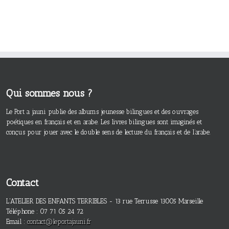
Qui sommes nous ?
Le Port a jauni publie des albums jeunesse bilingues et des ouvrages
poétiques en français et en arabe. Les livres bilingues sont imaginés et
conçus pour jouer avec le double sens de lecture du français et de l’arabe.
Contact
L'ATELIER DES ENFANTS TERRIBLES - 13 rue Terrusse 13005 Marseille
Téléphone : 07 71 05 24 72
Email :
contact@leportajauni.fr