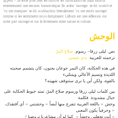
appétit ? Le texte joue avec les mots et les illustrations de Salah Elmour
entretiennent une tension humoristique. En arabe, “sauvage” se dit
wahch
et
“tu me manques” se dit
wahhachtni
, littéralement “tu me rends sauvage”,
comme si les sentiments nous domptaient. L’album est une réflexion sur
notre part sauvage et sur le frottement entre nature et culture.
الوحش
نص:
ليلى زرقا
– رسوم:
صلاح المرّ
ترجمته للعربية:
ندى عيسى
في هذه الحكاية، كان النمر جوعان بجنون، كان يتشمم صحبته
اللذيذة ونسيم الأعالي ويمتليء
بالقوة، ولكن أين يا ترى ستتوقف شهيته؟
بين كلمات ليلى زرقا ورسوم صلاح المرّ، تمتد خيوط الحكاية على
حبال مشدودة: فكلمة
وحش » باللغة العربية تتفرع منها أيضاً « وحشتني » أي أفتقدك،
وحرفياً يكون المعنى »
! أنت تجعلني وحشاً » كما لو أن مشاعرنا تروضنا »