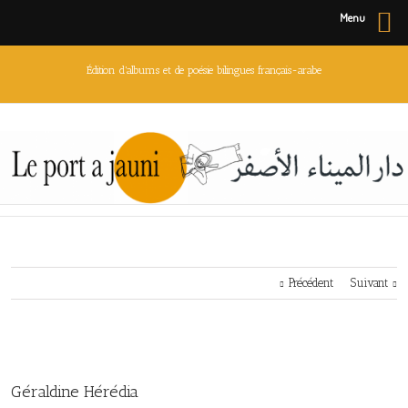
Menu
Édition d'albums et de poésie bilingues français-arabe
Précédent
Suivant
Géraldine Hérédia