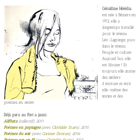
Géraldine Hérédia
est née à Béziers en
1972, elle a
longtemps travaillé
pour le réseau
Léo-Lagrange, puis
dans le réseau
Peuple et culture.
Aujourd’hui, elle
est libraire ! Et
toujours, elle anime
des ateliers
d’écriture et écrit
elle-même des
textes et des
poèmes, en secret.
Déjà paru au Port a jauni:
Al
ifbata
(collectif), 2011
Poèmes en paysages
(avec
Clothilde Staës
), 2015
Poèmes du soir
(avec
Corinne Dentan
), 2016
Poèmes sur un fil
(avec
Clothilde Staës
), 2017