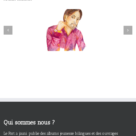
Next
revious
Qui sommes nous ?
Le Port a jauni publie des albums jeunesse bilingues et des ouvrages