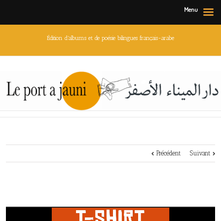
Menu
Édition d'albums et de poésie bilingues français-arabe
Précédent
Suivant
Lecteur
vidéo