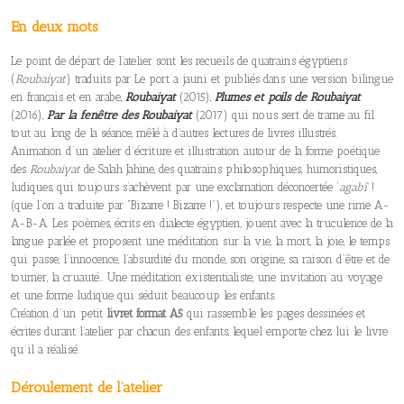
En deux mots
Le point de départ de l’atelier sont les recueils de quatrains égyptiens
(
Roubaiyat
) traduits par Le port a jauni et publiés dans une version bilingue
en français et en arabe,
Roubaiyat
(2015),
Plumes et poils de Roubaiyat
(2016),
Par la fenêtre des Roubaiyat
(2017) qui nous sert de trame au fil
tout au long de la séance, mêlé à d’autres lectures de livres illustrés.
Animation d’un atelier d’écriture et illustration autour de la forme poétique
des
Roubaiyat
de Salah Jahine, des quatrains philosophiques, humoristiques,
ludiques, qui toujours s’achèvent par une exclamation déconcertée ‘
agabî
!
(que l’on a traduite par “Bizarre ! Bizarre !”), et toujours respecte une rime A-
A-B-A. Les poèmes, écrits en dialecte égyptien, jouent avec la truculence de la
langue parlée et proposent une méditation sur la vie, la mort, la joie, le temps
qui passe, l’innocence, l’absurdité du monde, son origine, sa raison d’être et de
tourner, la cruauté… Une méditation existentialiste, une invitation au voyage
et une forme ludique qui séduit beaucoup les enfants.
Création d’un petit
livret format A5
qui rassemble les pages dessinées et
écrites durant l’atelier par chacun des enfants, lequel emporte chez lui le livre
qu’il a réalisé.
Déroulement de l’atelier