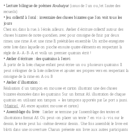
• Lecture bilingue de poèmes
Roubaiyat
(issus de l’un ou/et l’autre des
recueils)
• Jeu collectif à l’oral : inventaire des choses bizarres que l’on voit tous les
jours
Chez soi, dans la rue, à l’école, ailleurs… Atelier d’écriture collectif autour des
choses bizarres de notre quotidien, avec pour consigne de finir par deux
rimes, une rime A et une rime B, préétablies ensemble. Un scribe enregistre
cette liste dans laquelle on pioche ensuite quatre éléments en respectant la
règle de A-A-B-A, et voilà un premier quatrain écrit !
• Atelier d’écriture : des quatrains à l’envi
À partir de la liste, chaque enfant peut écrire un ou plusieurs quatrains. Il
peut s’éloigner de la liste collective et ajouter ses propres vers en respectant la
consigne de la rime en A ou B.
• Atelier d’illustration :
Réalisation d’un tampon en mousse et carton illustrant une des choses
bizarres énoncées dans les quatrains. Sur un format A5, illustration de chaque
quatrain en utilisant son tampon + les tampons apportés par Le port a jauni.
(Matériel
: A5, encre aquatint, mousse et carton)
• Assemblage du livre
: l’atelier se termine par l’assemblage des textes et
illustrations format A5. Où peut-on placer un texte ? en vis-à-vis, sur le
dessin, le texte peut lui-même devenir dessin… Une fois assemblé, le livre est
blotti dans une couverture. Chacun présente son livre aux autres participants.