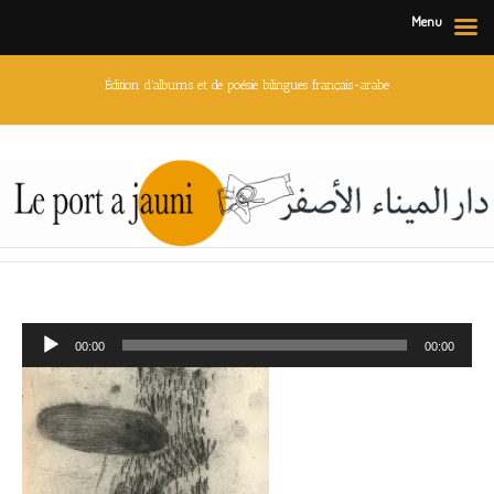
Menu
Édition d'albums et de poésie bilingues français-arabe
Lecteur
00:00
00:00
audio